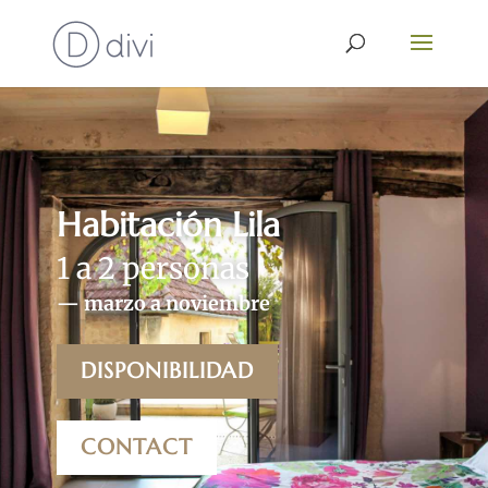
Habitación Lila
1 a 2 personas
— marzo a noviembre
DISPONIBILIDAD
CONTACT