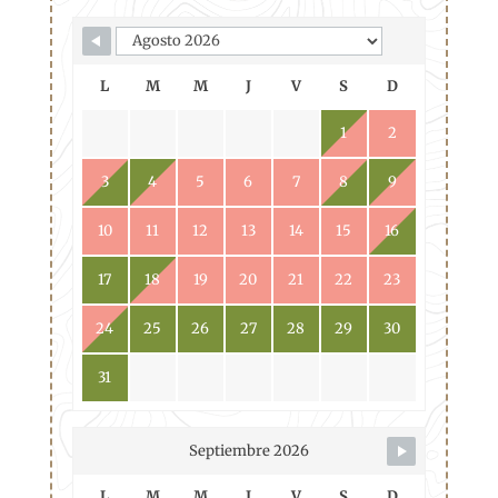
Skip Booking Form
L
M
M
J
V
S
D
1
2
3
4
5
6
7
8
9
10
11
12
13
14
15
16
17
18
19
20
21
22
23
24
25
26
27
28
29
30
31
Septiembre 2026
L
M
M
J
V
S
D