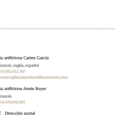
Su anfitriona Carine García
francés, inglés, español
+33 652.022.367
contact@leschambresdelavoieverte.com
Su anfitriona Annie Boyer
francés
+33 670.093.895
Dirección postal